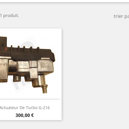
 1 produit.
trier pa
Aperçu rapide

Actuateur De Turbo G-216
Prix
300,00 €