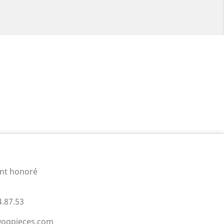
int honoré
4.87.53
@ogpieces.com