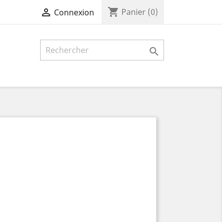
shopping_cart

Panier
(0)
Connexion
